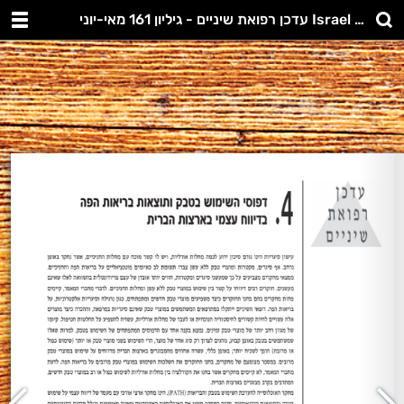
עדכן רפואת שיניים - גיליון 161 מאי-יוני Israel Dental Update. No. 161. May-June 2019