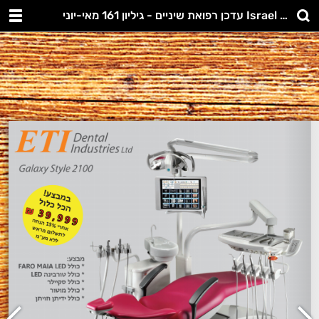
עדכן רפואת שיניים - גיליון 161 מאי-יוני Israel Dental Update. No. 161. May-June 2019