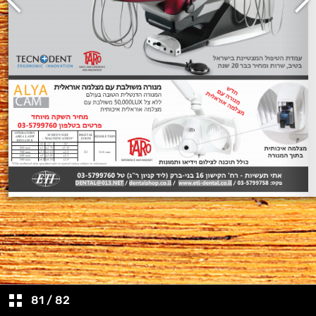
81
/
82