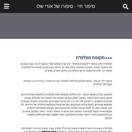
סיפור חיי - סיפורו של אורי שלו
הורד
dorot-holocaust-story-of-my-life-uri-shalev.pdf
20.7 MB