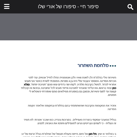
סיפור חיי - סיפורו של אורי שלו
הורד
dorot-holocaust-story-of-my-life-uri-shalev.pdf
20.7 MB