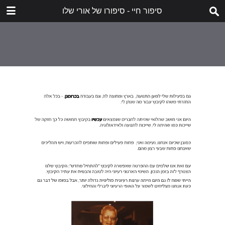
סיפור חיי - סיפורו של אורי שלו
הורד
dorot-holocaust-story-of-my-life-uri-shalev.pdf
20.7 MB