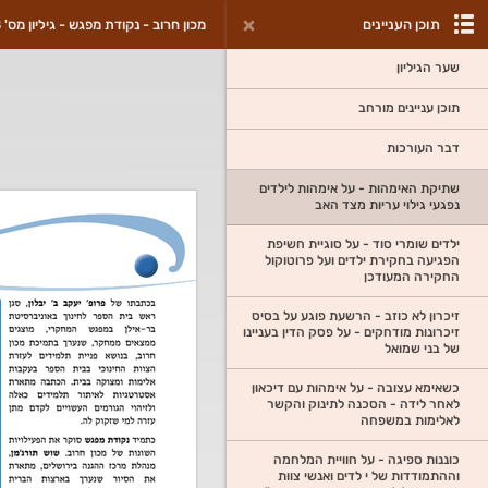
תוכן העניינים
מכון חרוב - נקודת מפגש - גיליון מס' 8
שער הגיליון
תוכן עניינים מורחב
דבר העורכות
שתיקת האימהות - על אימהות לילדים
נפגעי גילוי עריות מצד האב
ילדים שומרי סוד - על סוגיית חשיפת
הפגיעה בחקירת ילדים ועל פרוטוקול
החקירה המעודכן
זיכרון לא כוזב - הרשעת פוגע על בסיס
זיכרונות מודחקים - על פסק הדין בעניינו
של בני שמואל
כשאימא עצובה - על אימהות עם דיכאון
לאחר לידה - הסכנה לתינוק והקשר
לאלימות במשפחה
כוננות ספיגה - על חוויית המלחמה
וההתמודדות של י לדים ואנשי צוות