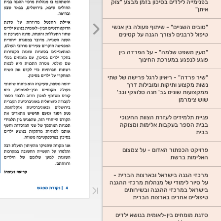
בפנימייה לילדים בסיכון בזמן מבצע "צוק
איתן"
"טובים השניים" - שיתוף פעולה בין אנשי
טיפול לרבנים לצורך הגנה על קטינים
"מעין משפט שלמה" - על הפרדה בין
פוגע לנפגע במערכת החינוך
"שיר פרדה" - ריאיון לרגל פרישה של שתי
נשות מקצוע ותיקות ומובילות דרך
ממקצועות שונים גב' חנה סלוצקי וגב'
שוש צימרמן
פניית תלמידים לעזרת הצוות החינוכי
בבית הספר בעקבות אלימות ומצוקה
בבית
פרויקט הכפתור האדום - על צמצום
האלימות ברשת
מרכזי הגנה בישראל ובארצות הברית -
על סיור לימודי של מנהלות מרכזי ההגנה
בישראל במרכזי ההגנה ובשירותים
טיפוליים אחרים בארצות הברית
סדנת מומחים בין-לאומית בנושא ילדים