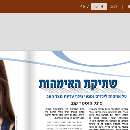
דפים:
/
46