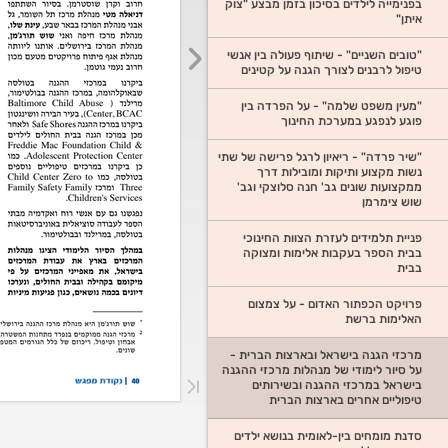
בפנימייה לילדים בסיכון בזמן מבצע "צוק
איתן"
"טובים השניים" - שיתוף פעולה בין אנשי
טיפול לרבנים לצורך הגנה על קטינים
"מעין משפט שלמה" - על הפרדה בין
פוגע לנפגע במערכת החינוך
"שיר פרדה" - ריאיון לרגל פרישה של שתי
נשות מקצוע ותיקות ומובילות דרך
ממקצועות שונים גב' חנה סלוצקי וגב'
שוש צימרמן
פניית תלמידים לעזרת הצוות החינוכי
בבית הספר בעקבות אלימות ומצוקה
בבית
פרויקט הכפתור האדום - על צמצום
האלימות ברשת
מרכזי הגנה בישראל ובארצות הברית -
על סיור לימודי של מנהלות מרכזי ההגנה
בישראל במרכזי ההגנה ובשירותים
טיפוליים אחרים בארצות הברית
סדנת מומחים בין-לאומית בנושא ילדים