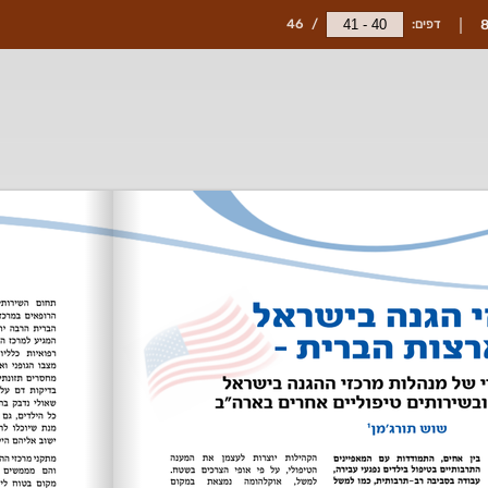
דפים:
/
46