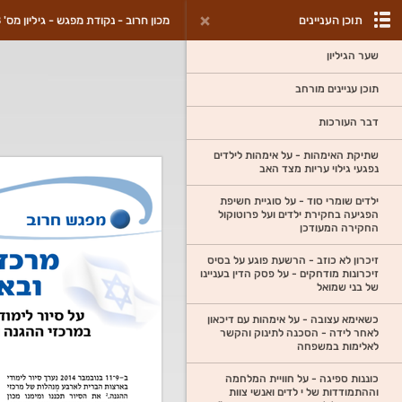
תוכן העניינים
מכון חרוב - נקודת מפגש - גיליון מס' 8
שער הגיליון
תוכן עניינים מורחב
דבר העורכות
שתיקת האימהות - על אימהות לילדים
נפגעי גילוי עריות מצד האב
ילדים שומרי סוד - על סוגיית חשיפת
הפגיעה בחקירת ילדים ועל פרוטוקול
החקירה המעודכן
זיכרון לא כוזב - הרשעת פוגע על בסיס
זיכרונות מודחקים - על פסק הדין בעניינו
של בני שמואל
כשאימא עצובה - על אימהות עם דיכאון
לאחר לידה - הסכנה לתינוק והקשר
לאלימות במשפחה
כוננות ספיגה - על חוויית המלחמה
וההתמודדות של י לדים ואנשי צוות