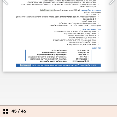
45
/
46