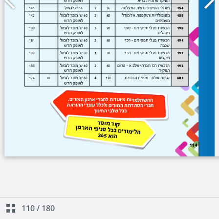
110
/
180