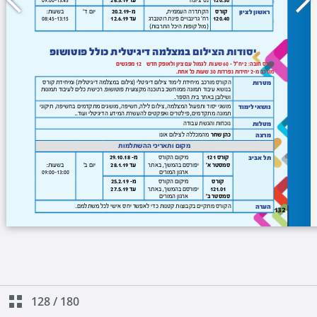
128
/
180