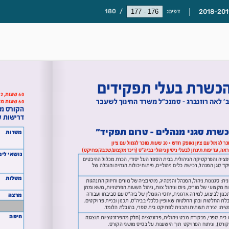
דפים:
/
180