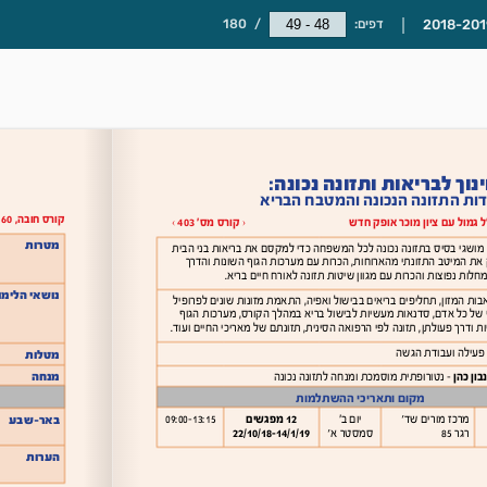
דפים:
/
180