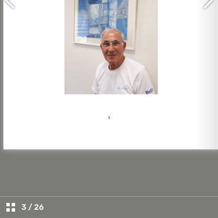
3
/
26