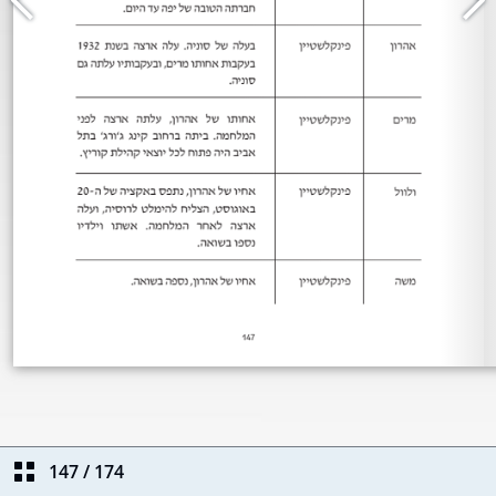
147
/
174