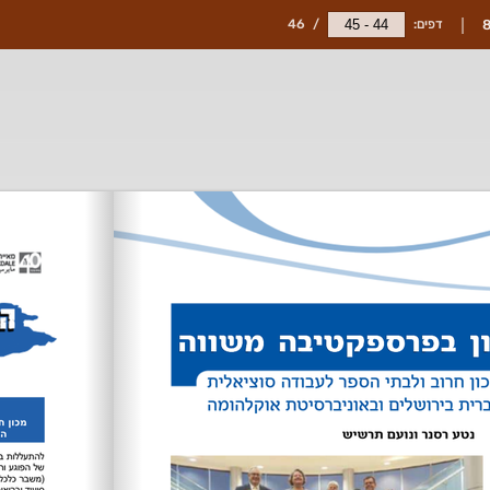
דפים:
/
46