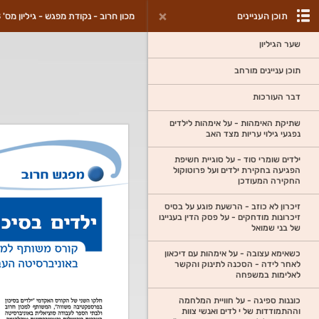
תוכן העניינים
מכון חרוב - נקודת מפגש - גיליון מס' 8
שער הגיליון
תוכן עניינים מורחב
דבר העורכות
שתיקת האימהות - על אימהות לילדים
נפגעי גילוי עריות מצד האב
ילדים שומרי סוד - על סוגיית חשיפת
הפגיעה בחקירת ילדים ועל פרוטוקול
החקירה המעודכן
זיכרון לא כוזב - הרשעת פוגע על בסיס
זיכרונות מודחקים - על פסק הדין בעניינו
של בני שמואל
כשאימא עצובה - על אימהות עם דיכאון
לאחר לידה - הסכנה לתינוק והקשר
לאלימות במשפחה
כוננות ספיגה - על חוויית המלחמה
וההתמודדות של י לדים ואנשי צוות