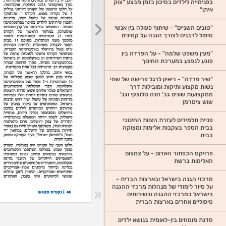
בפנימייה לילדים בסיכון בזמן מבצע "צוק
איתן"
"טובים השניים" - שיתוף פעולה בין אנשי
טיפול לרבנים לצורך הגנה על קטינים
"מעין משפט שלמה" - על הפרדה בין
פוגע לנפגע במערכת החינוך
"שיר פרדה" - ריאיון לרגל פרישה של שתי
נשות מקצוע ותיקות ומובילות דרך
ממקצועות שונים גב' חנה סלוצקי וגב'
שוש צימרמן
פניית תלמידים לעזרת הצוות החינוכי
בבית הספר בעקבות אלימות ומצוקה
בבית
פרויקט הכפתור האדום - על צמצום
האלימות ברשת
מרכזי הגנה בישראל ובארצות הברית -
על סיור לימודי של מנהלות מרכזי ההגנה
בישראל במרכזי ההגנה ובשירותים
טיפוליים אחרים בארצות הברית
סדנת מומחים בין-לאומית בנושא ילדים