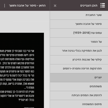
תוכן העניינים
החאן - סיפור על אהבה וחושך
ד
שער החוברת
סיפור על אהבה וחושך
עמוס עוז (1939-2018)
על הספר
לנגן את המוזיקה בכלי נגינה אחר
קילוף של שכבות הזיכרון
התרפקות חריפה וחסרת-רחמים
יוצרים
משתתפים
להזמין את המתים הביתה
מיתוס המשפחה