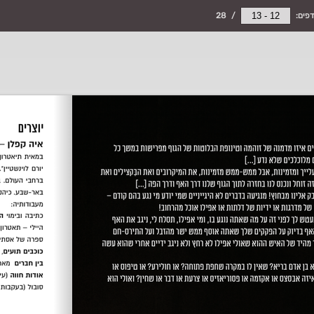
פים:
/
28