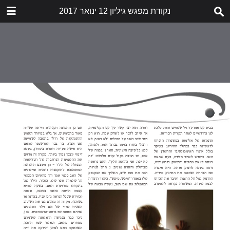
נקודת מפגש גיליון 12 ינואר 2017
הורד
nekudat-mifgash-12.pdf
5.7 MB
תוכן העניינים
דבר העורכות
לא תאנסו אותנו לשתוק
הזעקה
שובר שתיקה
חשיפת התעללות בילדים