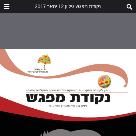
נקודת מפגש גיליון 12 ינואר 2017
הורד
nekudat-mifgash-12.pdf
5.7 MB
תוכן העניינים
דבר העורכות
לא תאנסו אותנו לשתוק
הזעקה
שובר שתיקה
חשיפת התעללות בילדים