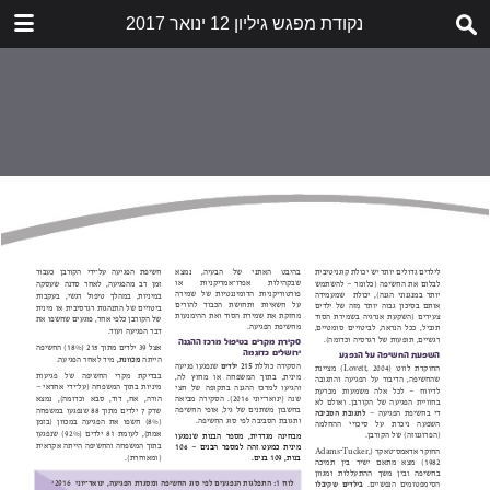
נקודת מפגש גיליון 12 ינואר 2017
הורד
nekudat-mifgash-12.pdf
5.7 MB
תוכן העניינים
דבר העורכות
לא תאנסו אותנו לשתוק
הזעקה
שובר שתיקה
חשיפת התעללות בילדים