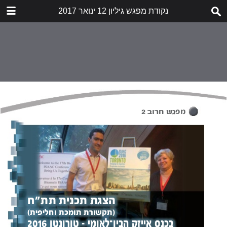
נקודת מפגש גיליון 12 ינואר 2017
הורד
nekudat-mifgash-12.pdf
5.7 MB
תוכן העניינים
דבר העורכות
לא תאנסו אותנו לשתוק
הזעקה
שובר שתיקה
חשיפת התעללות בילדים