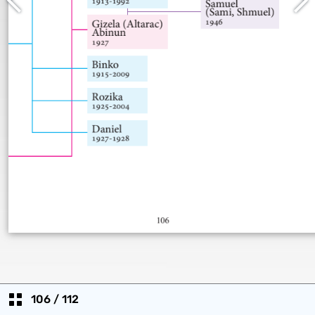
106
/
112