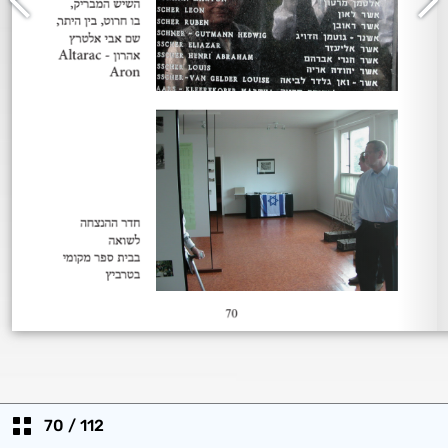
70
/
112