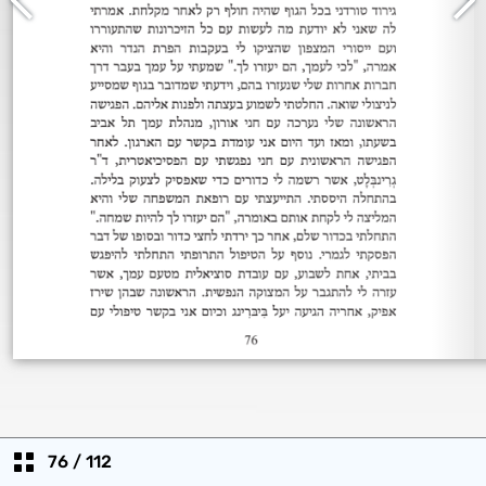
76
/
112