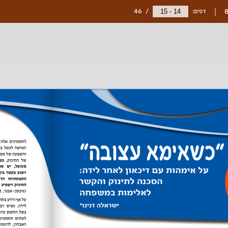
דפים:
/
46