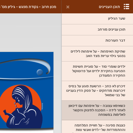
תוכן העניינים
מכון חרוב - נקודת מפגש - גיליון מס' 8
שער הגיליון
תוכן עניינים מורחב
דבר העורכות
שתיקת האימהות - על אימהות לילדים
נפגעי גילוי עריות מצד האב
ילדים שומרי סוד - על סוגיית חשיפת
הפגיעה בחקירת ילדים ועל פרוטוקול
החקירה המעודכן
זיכרון לא כוזב - הרשעת פוגע על בסיס
זיכרונות מודחקים - על פסק הדין בעניינו
של בני שמואל
כשאימא עצובה - על אימהות עם דיכאון
לאחר לידה - הסכנה לתינוק והקשר
לאלימות במשפחה
כוננות ספיגה - על חוויית המלחמה
וההתמודדות של י לדים ואנשי צוות