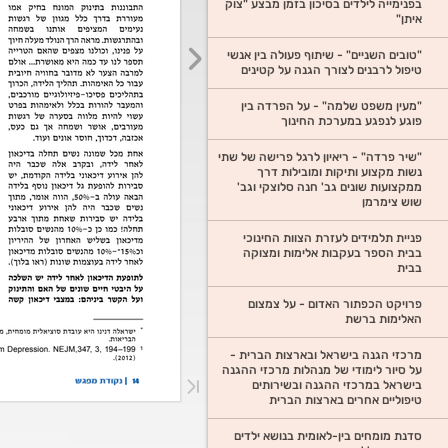
בפנימייה לילדים בסיכון בזמן מבצע "צוק
איתן"
"טובים השניים" - שיתוף פעולה בין אנשי
טיפול לרבנים לצורך הגנה על קטינים
"מעין משפט שלמה" - על הפרדה בין
פוגע לנפגע במערכת החינוך
"שיר פרדה" - ריאיון לרגל פרישה של שתי
נשות מקצוע ותיקות ומובילות דרך
ממקצועות שונים גב' חנה סלוצקי וגב'
שוש צימרמן
פניית תלמידים לעזרת הצוות החינוכי
בבית הספר בעקבות אלימות ומצוקה
בבית
פרויקט הכפתור האדום - על צמצום
האלימות ברשת
מרכזי הגנה בישראל ובארצות הברית -
על סיור לימודי של מנהלות מרכזי ההגנה
בישראל במרכזי ההגנה ובשירותים
טיפוליים אחרים בארצות הברית
סדנת מומחים בין-לאומית בנושא ילדים