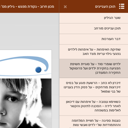
תוכן העניינים
מכון חרוב - נקודת מפגש - גיליון מס' 8
שער הגיליון
תוכן עניינים מורחב
דבר העורכות
שתיקת האימהות - על אימהות לילדים
נפגעי גילוי עריות מצד האב
ילדים שומרי סוד - על סוגיית חשיפת
הפגיעה בחקירת ילדים ועל פרוטוקול
החקירה המעודכן
זיכרון לא כוזב - הרשעת פוגע על בסיס
זיכרונות מודחקים - על פסק הדין בעניינו
של בני שמואל
כשאימא עצובה - על אימהות עם דיכאון
לאחר לידה - הסכנה לתינוק והקשר
לאלימות במשפחה
כוננות ספיגה - על חוויית המלחמה
וההתמודדות של י לדים ואנשי צוות