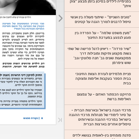
בפנימייה לילדים בסיכון בזמן מבצע "צוק
איתן"
"טובים השניים" - שיתוף פעולה בין אנשי
טיפול לרבנים לצורך הגנה על קטינים
"מעין משפט שלמה" - על הפרדה בין
פוגע לנפגע במערכת החינוך
"שיר פרדה" - ריאיון לרגל פרישה של שתי
נשות מקצוע ותיקות ומובילות דרך
ממקצועות שונים גב' חנה סלוצקי וגב'
שוש צימרמן
פניית תלמידים לעזרת הצוות החינוכי
בבית הספר בעקבות אלימות ומצוקה
בבית
פרויקט הכפתור האדום - על צמצום
האלימות ברשת
מרכזי הגנה בישראל ובארצות הברית -
על סיור לימודי של מנהלות מרכזי ההגנה
בישראל במרכזי ההגנה ובשירותים
טיפוליים אחרים בארצות הברית
סדנת מומחים בין-לאומית בנושא ילדים