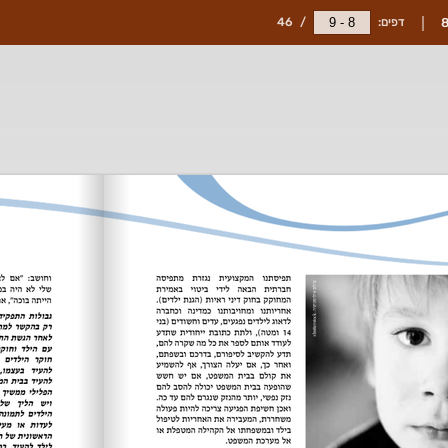
דפים:
/
46