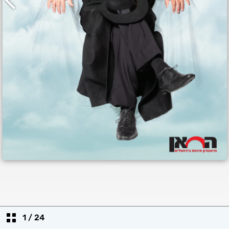
1
/
24