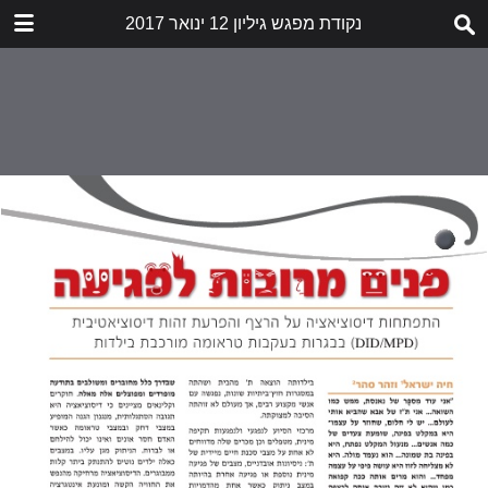
נקודת מפגש גיליון 12 ינואר 2017
הורד
nekudat-mifgash-12.pdf
5.7 MB
תוכן העניינים
דבר העורכות
לא תאנסו אותנו לשתוק
הזעקה
שובר שתיקה
חשיפת התעללות בילדים