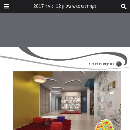
נקודת מפגש גיליון 12 ינואר 2017
הורד
nekudat-mifgash-12.pdf
5.7 MB
תוכן העניינים
דבר העורכות
לא תאנסו אותנו לשתוק
הזעקה
שובר שתיקה
חשיפת התעללות בילדים