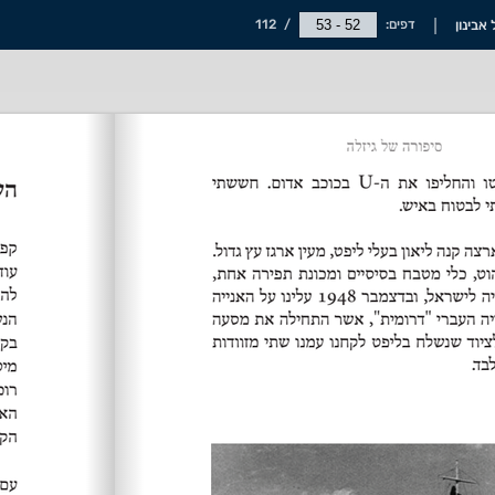
אבינון
דפים:
/
112