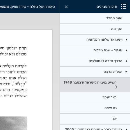
תוכן העניינים
סיפורה של גיזלה - שירז אפיק, שמואל 
שער הספר
הקדמה
וישגראד שלפני המלחמה
1938 – שנה גורלית
הדרך חזרה ליוגוסלביה
העליה ארצה
השייט באנייה לישראל )דצמבר 1948
(
באר יעקב
נס ציונה
יפו
צבי דוד כוכב - הטקס בגרמניה ב 2005