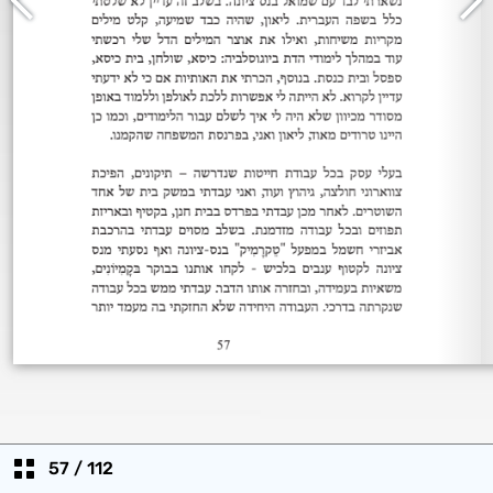
57
/
112