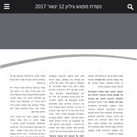
נקודת מפגש גיליון 12 ינואר 2017
הורד
nekudat-mifgash-12.pdf
5.7 MB
תוכן העניינים
דבר העורכות
לא תאנסו אותנו לשתוק
הזעקה
שובר שתיקה
חשיפת התעללות בילדים