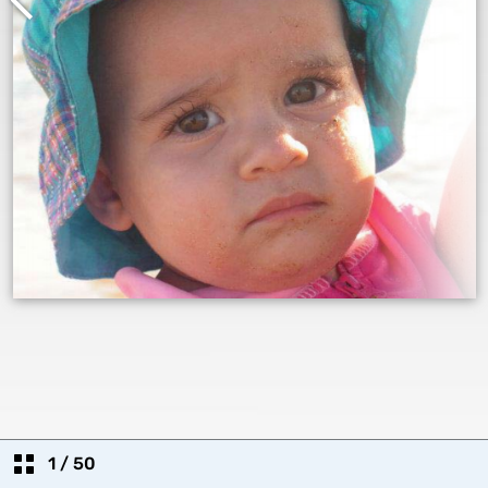
1
/
50