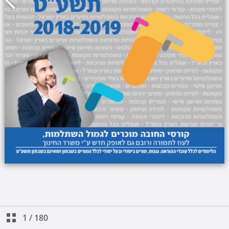
1
/
180